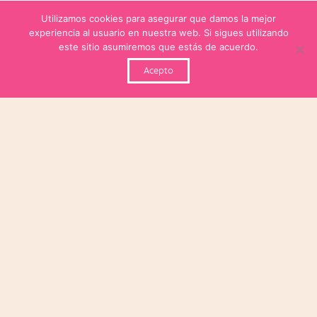
Utilizamos cookies para asegurar que damos la mejor
experiencia al usuario en nuestra web. Si sigues utilizando
este sitio asumiremos que estás de acuerdo.
Acepto
keyboard_arrow_up
Últimas noticias
8 de marzo: Día
Internacional
de la Mujer